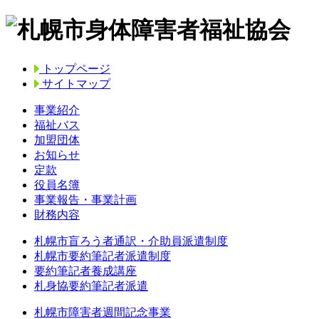
トップページ
サイトマップ
事業紹介
福祉バス
加盟団体
お知らせ
定款
役員名簿
事業報告・事業計画
財務内容
札幌市盲ろう者通訳・介助員派遣制度
札幌市要約筆記者派遣制度
要約筆記者養成講座
札身協要約筆記者派遣
札幌市障害者週間記念事業